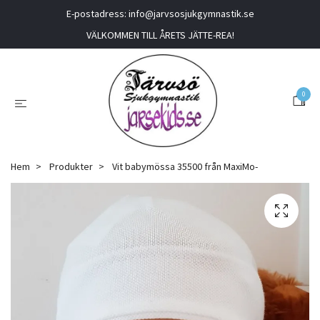
E-postadress:
info@jarvsosjukgymnastik.se
VÄLKOMMEN TILL ÅRETS JÄTTE-REA!
0
Hem
Produkter
Vit babymössa 35500 från MaxiMo-