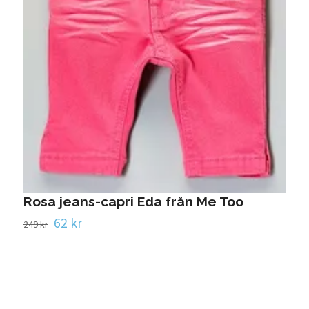
Rosa jeans-capri Eda från Me Too
62 kr
249 kr
S