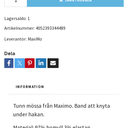
LÄGG I KORGEN
Lagersaldo:
1
Artikelnummer:
4052393344489
Leverantör:
MaxiMo
Dela
INFORMATION
Tunn mössa från Maximo. Band att knyta
under hakan.
Material: 97% bomull 3% elastan