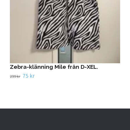
T
1
Zebra-klänning Mile från D-XEL.
75 kr
299 kr