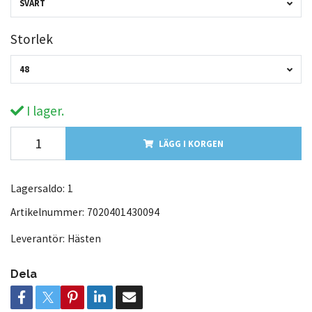
SVART
Storlek
48
I lager.
LÄGG I KORGEN
Lagersaldo:
1
Artikelnummer:
7020401430094
Leverantör:
Hästen
Dela