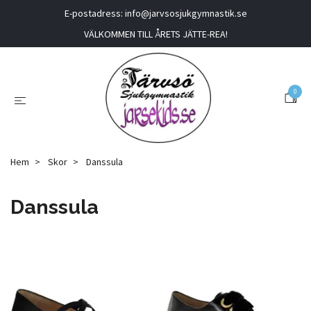
E-postadress:
info@jarvsosjukgymnastik.se
VÄLKOMMEN TILL ÅRETS JÄTTE-REA!
0
Hem
Skor
Danssula
Danssula