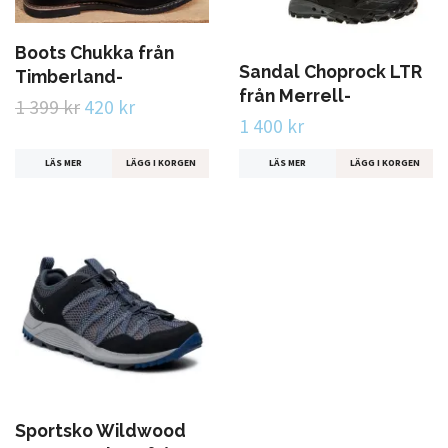
Boots Chukka från
Sandal Choprock LTR
Timberland-
från Merrell-
1 399 kr
420 kr
1 400 kr
LÄS MER
LÄGG I KORGEN
LÄS MER
LÄGG I KORGEN
Sportsko Wildwood