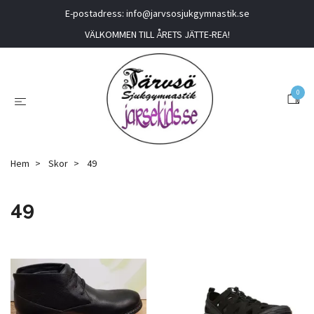
E-postadress:
info@jarvsosjukgymnastik.se
VÄLKOMMEN TILL ÅRETS JÄTTE-REA!
0
Hem
Skor
49
49