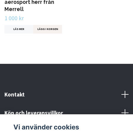
aerosport herr från
Merrell
1 000 kr
LÄS MER
LÄGG I KORGEN
Kontakt
Köp och leveransvillkor
Vi använder cookies
Sociala medier