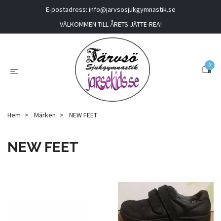
E-postadress:
info@jarvsosjukgymnastik.se
VÄLKOMMEN TILL ÅRETS JÄTTE-REA!
0
Hem
Märken
NEW FEET
NEW FEET