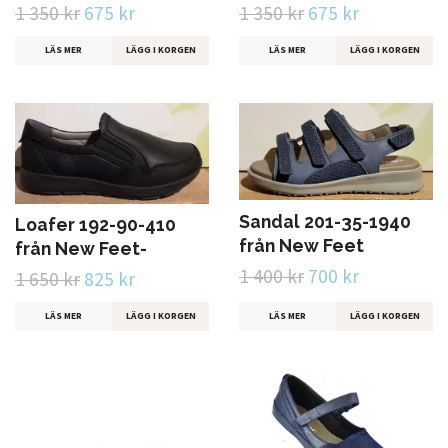
1 350 kr
675 kr
1 350 kr
675 kr
LÄS MER
LÄGG I KORGEN
LÄS MER
LÄGG I KORGEN
Sandal 201-35-1940
Loafer 192-90-410
från New Feet
från New Feet-
1 400 kr
700 kr
1 650 kr
825 kr
LÄS MER
LÄGG I KORGEN
LÄS MER
LÄGG I KORGEN