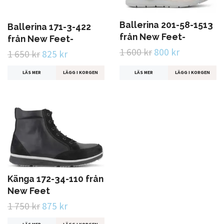
Ballerina 201-58-1513
Ballerina 171-3-422
från New Feet-
från New Feet-
1 600 kr
800 kr
1 650 kr
825 kr
LÄS MER
LÄGG I KORGEN
LÄS MER
LÄGG I KORGEN
Känga 172-34-110 från
New Feet
1 750 kr
875 kr