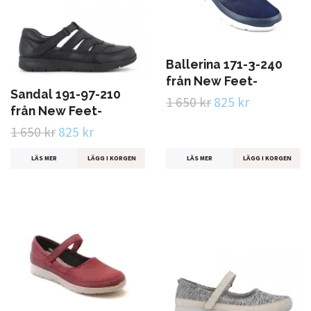
Ballerina 171-3-240
från New Feet-
Sandal 191-97-210
1 650 kr
825 kr
från New Feet-
1 650 kr
825 kr
LÄS MER
LÄGG I KORGEN
LÄS MER
LÄGG I KORGEN