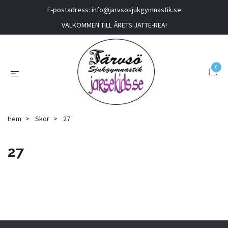
E-postadress:
info@jarvsosjukgymnastik.se
VÄLKOMMEN TILL ÅRETS JÄTTE-REA!
0
Hem
Skor
27
27