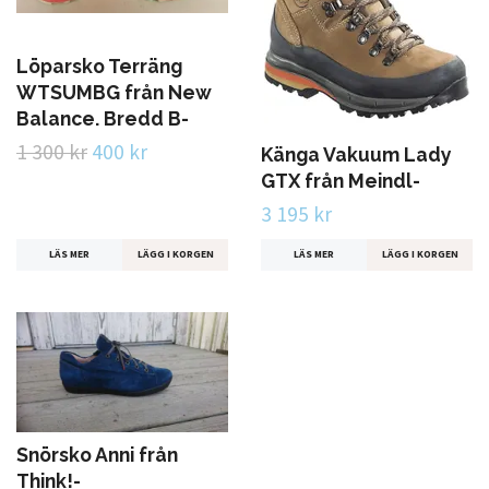
Löparsko Terräng
WTSUMBG från New
Balance. Bredd B-
1 300 kr
400 kr
Känga Vakuum Lady
GTX från Meindl-
3 195 kr
LÄS MER
LÄGG I KORGEN
LÄS MER
LÄGG I KORGEN
Snörsko Anni från
Think!-