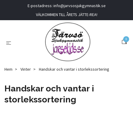
E-postadress:
info@jarvsosjukgymnastik.se
VÄLKOMMEN TILL ÅRETS JÄTTE-REA!
0
Hem
Vinter
Handskar och vantar i storlekssortering
Handskar och vantar i
storlekssortering