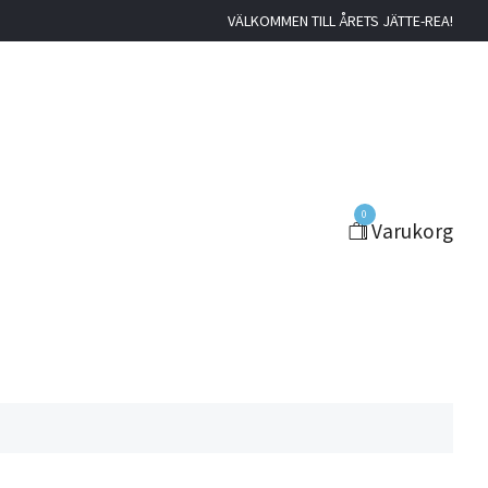
VÄLKOMMEN TILL ÅRETS JÄTTE-REA!
0
Varukorg