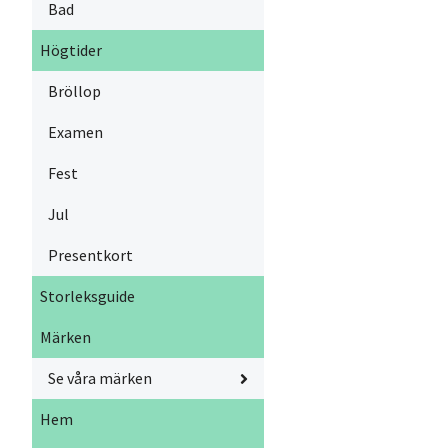
Bad
Högtider
Bröllop
Examen
Fest
Jul
Presentkort
Storleksguide
Märken
Se våra märken
Hem