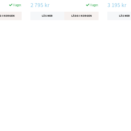
2 795 kr
3 195 kr
I lager.
I lager.
G I KORGEN
LÄS MER
LÄGG I KORGEN
LÄS MER