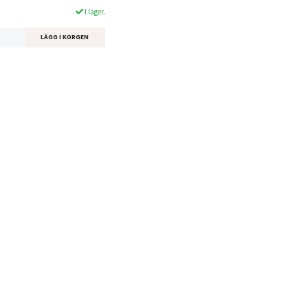
I lager.
LÄGG I KORGEN