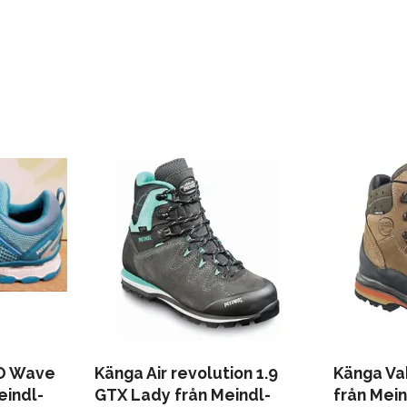
O Wave
Känga Air revolution 1.9
Känga V
eindl-
GTX Lady från Meindl-
från Mein