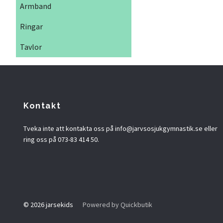
Armband
Ringar
Tavlor
Kontakt
Tveka inte att kontakta oss på
info@jarvsosjukgymnastik.se
eller
ring oss på 073-83 414 50.
© 2026 jarsekids
Powered by Quickbutik