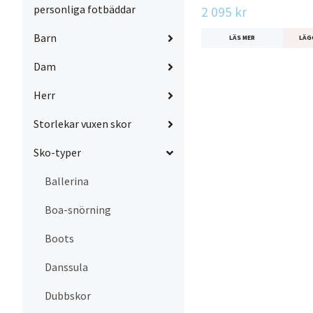
personliga fotbäddar
2 095 kr
Barn
LÄS MER
LÄG
Dam
Herr
Storlekar vuxen skor
Sko-typer
Ballerina
Boa-snörning
Boots
Danssula
Dubbskor