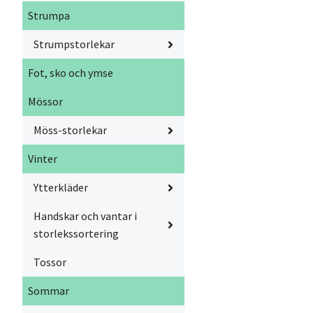
Strumpa
Strumpstorlekar
Fot, sko och ymse
Mössor
Möss-storlekar
Vinter
Ytterkläder
Handskar och vantar i
storlekssortering
Tossor
Sommar