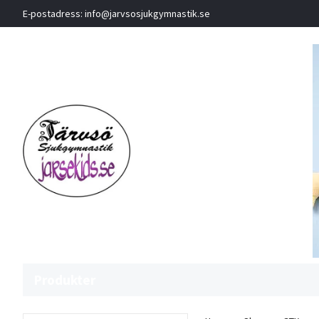
E-postadress:
info@jarvsosjukgymnastik.se
Produkter