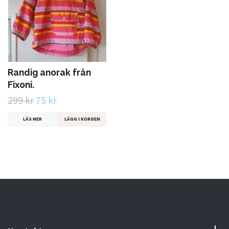
Randig anorak från
Fixoni.
299 kr
75 kr
LÄS MER
LÄGG I KORGEN