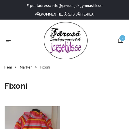
E-postadress:
info@jarvsosjukgymnastik.se
VÄLKOMMEN TILL ÅRETS JÄTTE-REA!
0
Hem
Märken
Fixoni
Fixoni