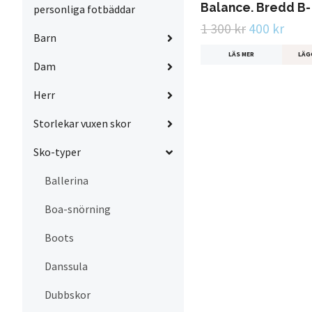
Balance. Bredd B-
personliga fotbäddar
1 300 kr
400 kr
Barn
LÄS MER
LÄG
Dam
Herr
Storlekar vuxen skor
Sko-typer
Ballerina
Boa-snörning
Boots
Danssula
Dubbskor