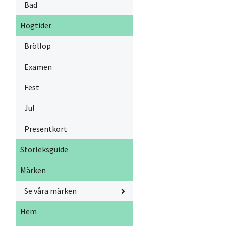
Bad
Högtider
Bröllop
Examen
Fest
Jul
Presentkort
Storleksguide
Märken
Se våra märken
Hem