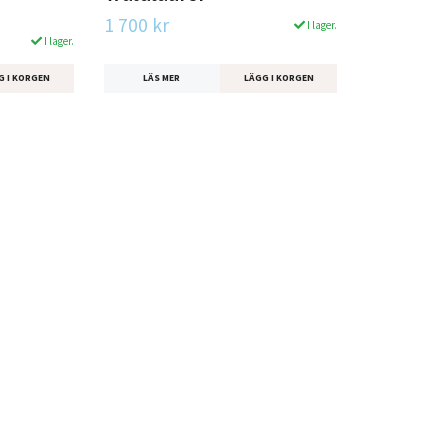
1 700 kr
I lager.
I lager.
G I KORGEN
LÄS MER
LÄGG I KORGEN