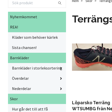
Hem
Skor
Terräng
Terräng
Nyhemkommet
REA!
Kläder som behöver kärlek
Sista chansen!
Barnkläder
Barnkläder i storleksortering
Överdelar
Nederdelar
Skor
Löparsko Terräng
WTSUMBG från N
Hur går det till att få