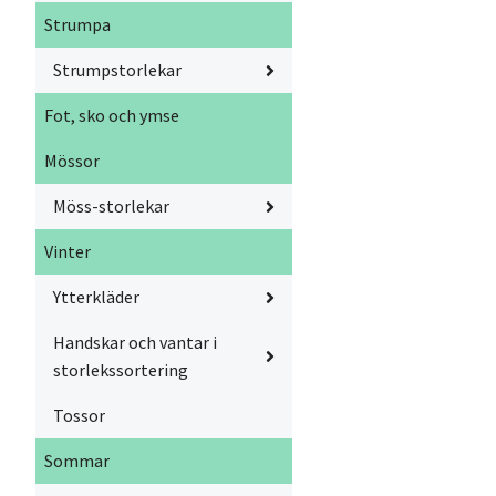
Strumpa
Strumpstorlekar
Fot, sko och ymse
Mössor
Möss-storlekar
Vinter
Ytterkläder
Handskar och vantar i
storlekssortering
Tossor
Sommar