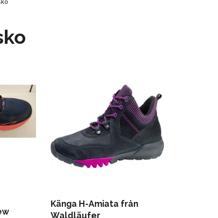
sko
sko
Känga H-Amiata från
ew
Waldläufer