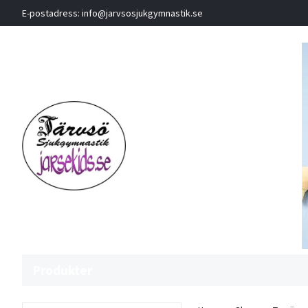
E-postadress:
info@jarvsosjukgymnastik.se
Produkter