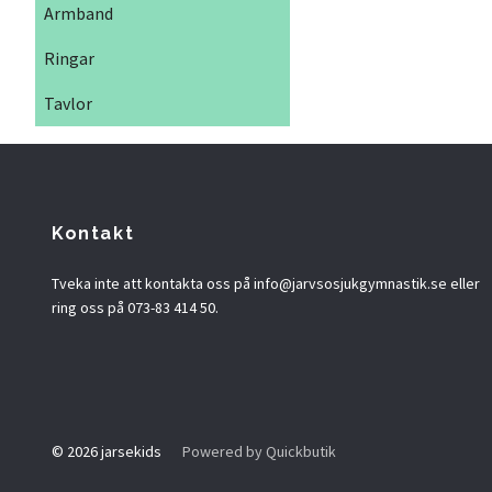
Armband
Ringar
Tavlor
Kontakt
Tveka inte att kontakta oss på
info@jarvsosjukgymnastik.se
eller
ring oss på 073-83 414 50.
© 2026 jarsekids
Powered by Quickbutik