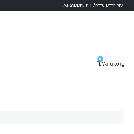
VÄLKOMMEN TILL ÅRETS JÄTTE-REA!
0
Varukorg