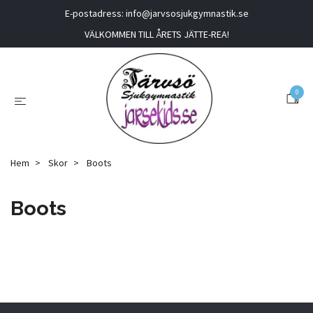
E-postadress:
info@jarvsosjukgymnastik.se
VÄLKOMMEN TILL ÅRETS JÄTTE-REA!
0
Hem
Skor
Boots
Boots