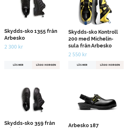
Skydds-sko 1355 från
Skydds-sko Kontroll
Arbesko
200 med Michelin-
sula från Arbesko
2 300 kr
2 550 kr
LÄS MER
LÄGG I KORGEN
LÄS MER
LÄGG I KORGEN
Skydds-sko 359 från
Arbesko 187