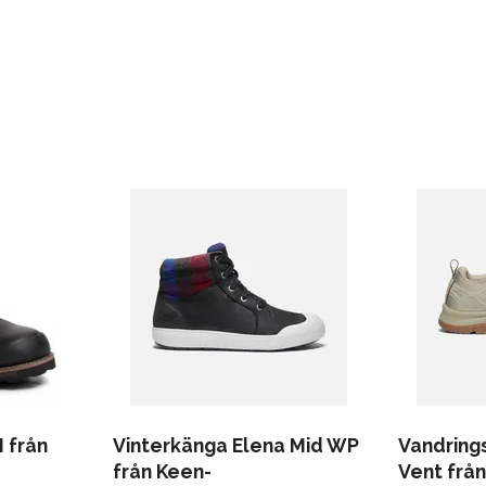
I från
Vinterkänga Elena Mid WP
Vandrings
från Keen-
Vent frå