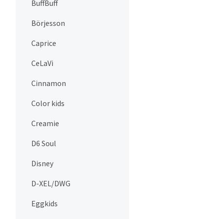
BuffBuff
Börjesson
Caprice
CeLaVi
Cinnamon
Color kids
Creamie
D6 Soul
Disney
D-XEL/DWG
Eggkids