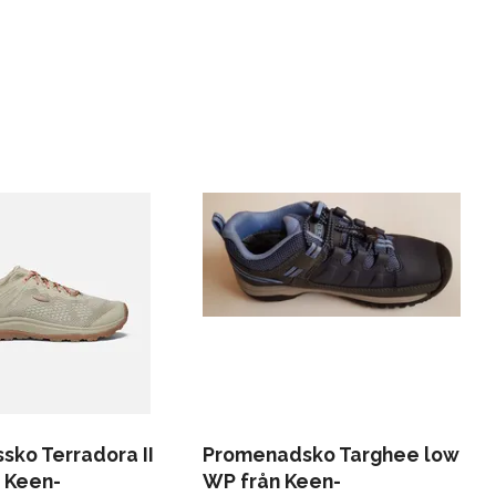
sko Terradora II
Promenadsko Targhee low
n Keen-
WP från Keen-