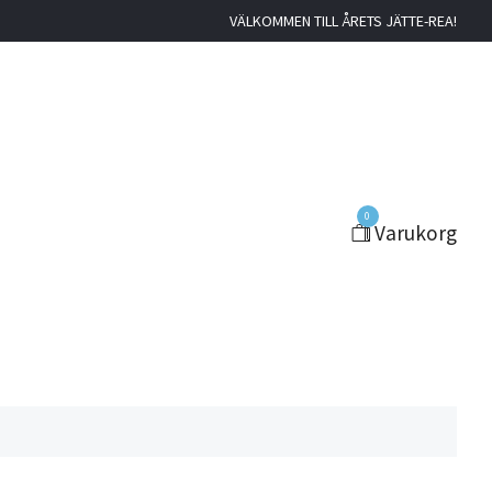
VÄLKOMMEN TILL ÅRETS JÄTTE-REA!
0
Varukorg