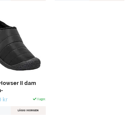
 Howser II dam
n-
 kr
I lager.
LÄGG I KORGEN