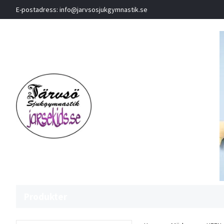
E-postadress:
info@jarvsosjukgymnastik.se
Produkter