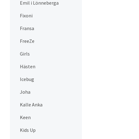
Emil i Lönneberga
Fixoni
Fransa
FreeZe
Girls
Hästen
Icebug
Joha
Kalle Anka
Keen
Kids Up