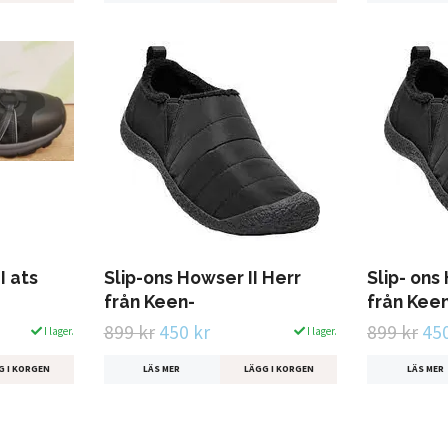
I ats
Slip-ons Howser II Herr
Slip- ons
från Keen-
från Kee
899 kr
450 kr
899 kr
450
I lager.
I lager.
G I KORGEN
LÄS MER
LÄGG I KORGEN
LÄS MER