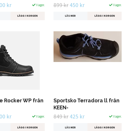
00 kr
899 kr
450 kr
I lager.
I lager.
LÄGG I KORGEN
LÄS MER
LÄGG I KORGEN
e Rocker WP från
Sportsko Terradora ll från
KEEN-
00 kr
849 kr
425 kr
I lager.
I lager.
LÄGG I KORGEN
LÄS MER
LÄGG I KORGEN