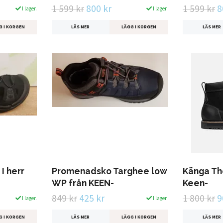
1 599 kr
800 kr
1 599 kr
8
I lager.
I lager.
G I KORGEN
LÄS MER
LÄGG I KORGEN
LÄS MER
I herr
Promenadsko Targhee low
Känga Th
WP från KEEN-
Keen-
849 kr
425 kr
1 800 kr
9
I lager.
I lager.
G I KORGEN
LÄS MER
LÄGG I KORGEN
LÄS MER