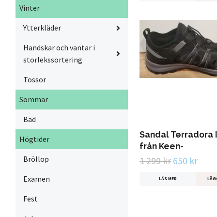
Vinter
Ytterkläder
Handskar och vantar i
storlekssortering
Tossor
Sommar
Bad
Sandal Terradora I
Högtider
från Keen-
Bröllop
1 299 kr
650 kr
Examen
LÄS MER
LÄG
Fest