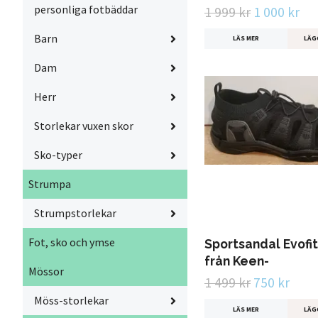
personliga fotbäddar
1 999 kr
1 000 kr
Barn
LÄS MER
LÄG
Dam
Herr
Storlekar vuxen skor
Sko-typer
Strumpa
Strumpstorlekar
Fot, sko och ymse
Sportsandal Evofit 
från Keen-
Mössor
1 499 kr
750 kr
Möss-storlekar
LÄS MER
LÄG