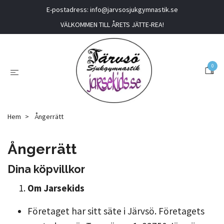
E-postadress:
info@jarvsosjukgymnastik.se
VÄLKOMMEN TILL ÅRETS JÄTTE-REA!
0
Hem
Ångerrätt
Ångerrätt
Dina köpvillkor
Om Jarsekids
Företaget har sitt säte i Järvsö. Företagets