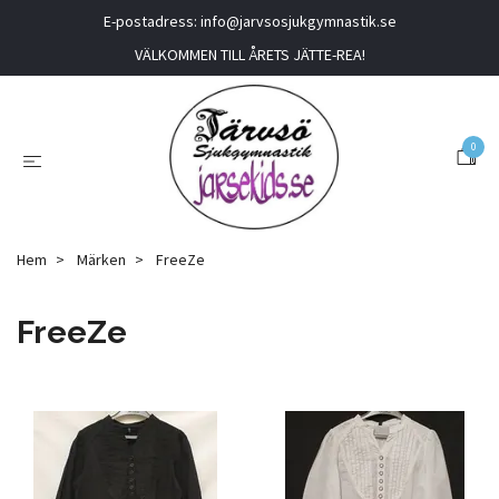
E-postadress:
info@jarvsosjukgymnastik.se
VÄLKOMMEN TILL ÅRETS JÄTTE-REA!
0
Hem
Märken
FreeZe
FreeZe