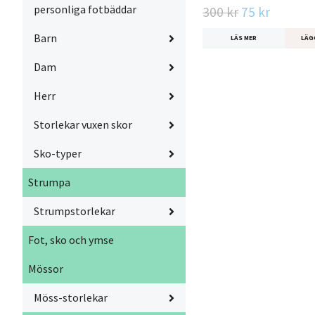
personliga fotbäddar
300 kr
75 kr
Barn
LÄS MER
LÄG
Dam
Herr
Storlekar vuxen skor
Sko-typer
Strumpa
Strumpstorlekar
Fot, sko och ymse
Mössor
Möss-storlekar