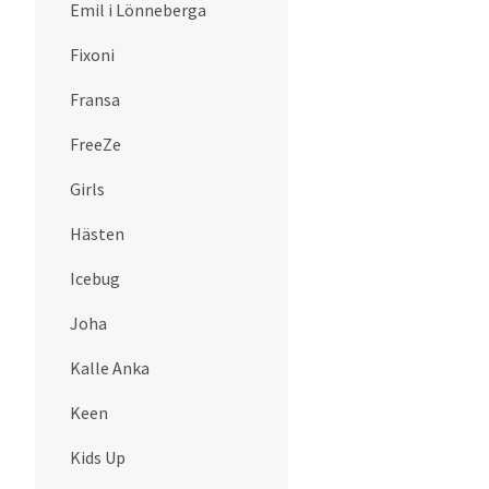
Emil i Lönneberga
Fixoni
Fransa
FreeZe
Girls
Hästen
Icebug
Joha
Kalle Anka
Keen
Kids Up