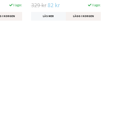
329 kr
82 kr
I lager.
I lager.
G I KORGEN
LÄS MER
LÄGG I KORGEN