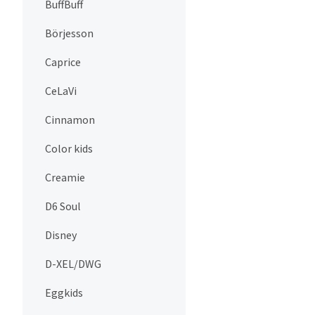
BuffBuff
Börjesson
Caprice
CeLaVi
Cinnamon
Color kids
Creamie
D6 Soul
Disney
D-XEL/DWG
Eggkids