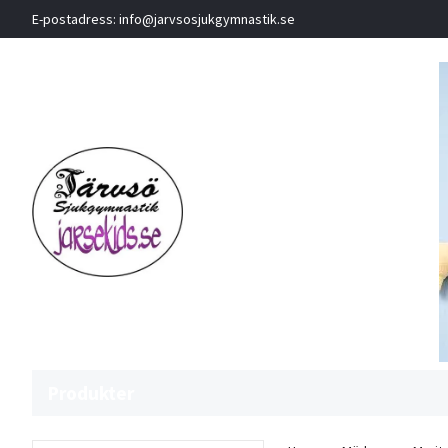
E-postadress:
info@jarvsosjukgymnastik.se
Produkter