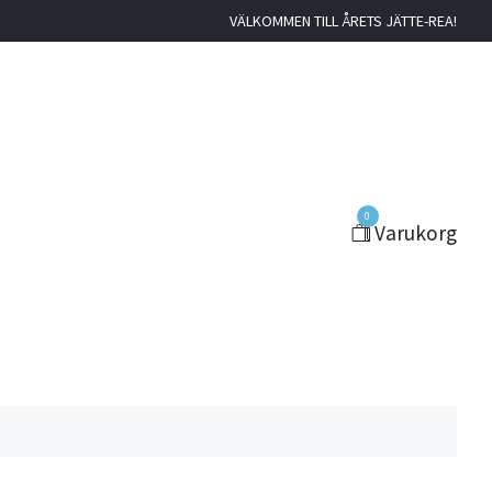
VÄLKOMMEN TILL ÅRETS JÄTTE-REA!
0
Varukorg