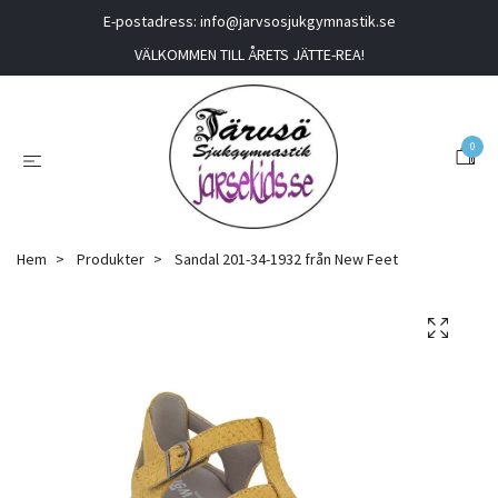
E-postadress:
info@jarvsosjukgymnastik.se
VÄLKOMMEN TILL ÅRETS JÄTTE-REA!
0
Hem
Produkter
Sandal 201-34-1932 från New Feet