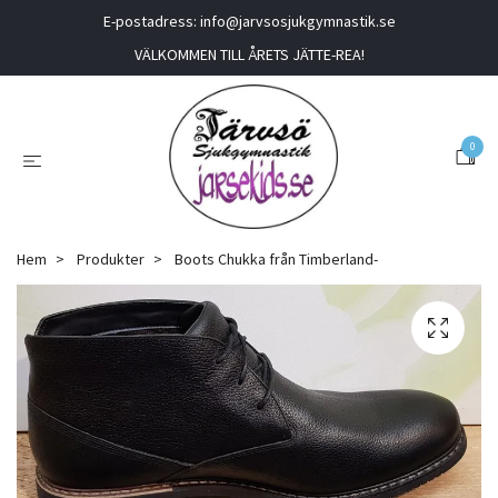
E-postadress:
info@jarvsosjukgymnastik.se
VÄLKOMMEN TILL ÅRETS JÄTTE-REA!
0
Hem
Produkter
Boots Chukka från Timberland-