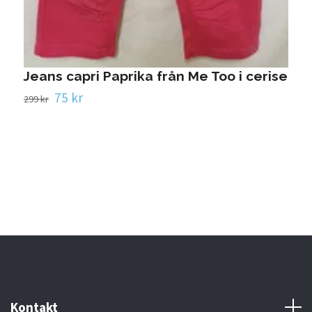
C
Jeans capri Paprika från Me Too i cerise
1
75 kr
299 kr
Kontakt