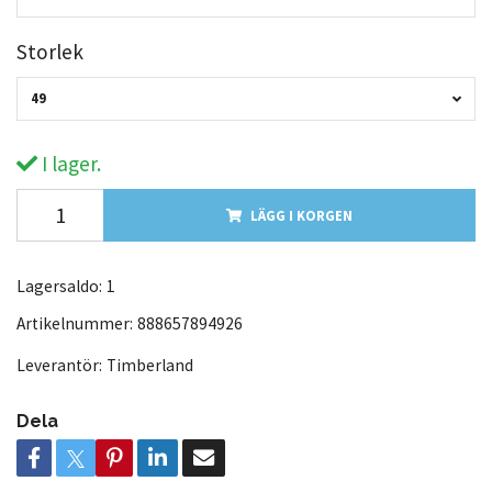
Storlek
49
I lager.
LÄGG I KORGEN
Lagersaldo:
1
Artikelnummer:
888657894926
Leverantör:
Timberland
Dela