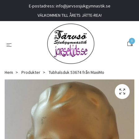
E-postadress:
info@jarvsosjukgymnastik.se
VÄLKOMMEN TILL ÅRETS JÄTTE-REA!
0
Hem
Produkter
Tubhalsduk 53674 från MaxiMo