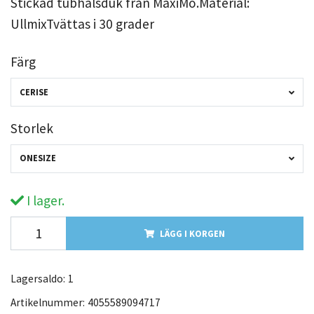
Stickad tubhalsduk från MaxiMo.Material:
UllmixTvättas i 30 grader
Färg
CERISE
Storlek
ONESIZE
I lager.
LÄGG I KORGEN
Lagersaldo:
1
Artikelnummer:
4055589094717