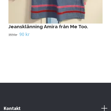
Jeansklänning Amira från Me Too.
90 kr
359 kr
O
4
Kontakt