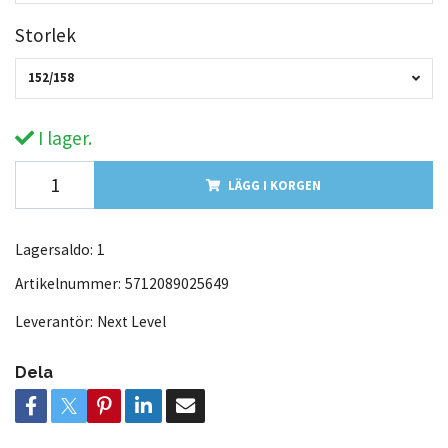
Storlek
152/158
I lager.
LÄGG I KORGEN
Lagersaldo:
1
Artikelnummer:
5712089025649
Leverantör:
Next Level
Dela