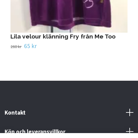
Lila velour klänning Fry från Me Too
65 kr
260 kr
Kontakt
Köp och leveransvillkor