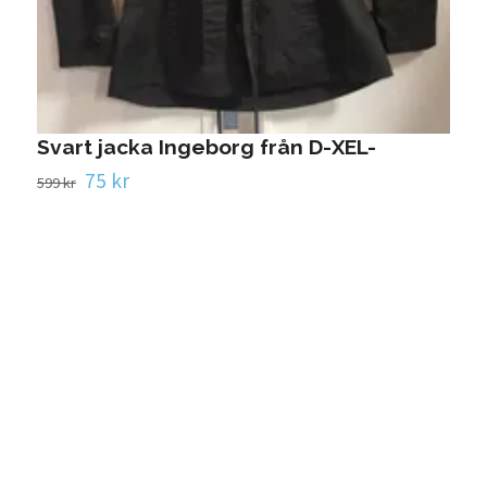
T
2
Svart jacka Ingeborg från D-XEL-
75 kr
599 kr