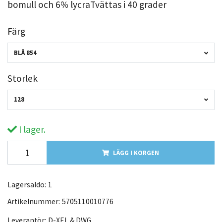
bomull och 6% lycraTvättas i 40 grader
Färg
BLÅ 854
Storlek
128
I lager.
LÄGG I KORGEN
Lagersaldo:
1
Artikelnummer:
5705110010776
Leverantör:
D-XEL & DWG