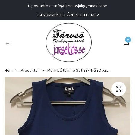
E-postadress:
info@jarvsosjukgymnastik.se
VÄLKOMMEN TILL ÅRETS JÄTTE-REA!
0
Hem
Produkter
Mörk blått linne Set-834 från D-XEL.