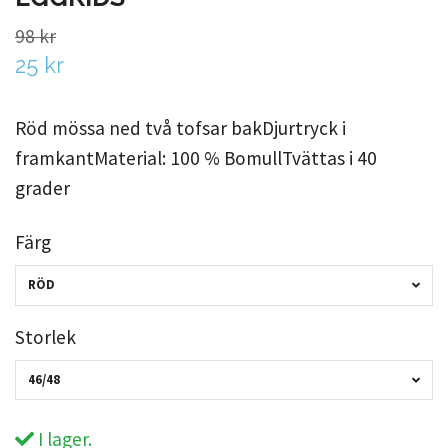
98 kr
25 kr
Röd mössa ned två tofsar bakDjurtryck i
framkantMaterial: 100 % BomullTvättas i 40
grader
Färg
RÖD
Storlek
46/48
I lager.