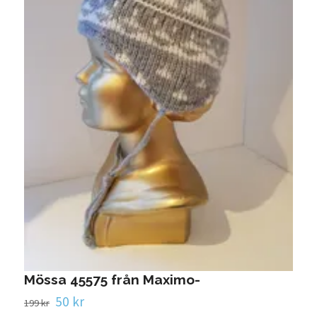
J
Mössa 45575 från Maximo-
4
50 kr
199 kr