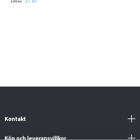
37 kr
149 kr
Kontakt
Köp och leveransvillkor