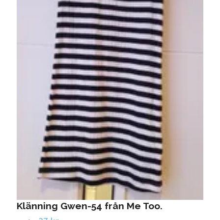
K
2
Klänning Gwen-54 från Me Too.