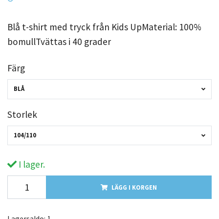
Blå t-shirt med tryck från Kids UpMaterial: 100%
bomullTvättas i 40 grader
Färg
BLÅ
Storlek
104/110
I lager.
LÄGG I KORGEN
Lagersaldo:
1