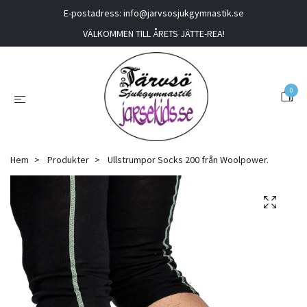
E-postadress:
info@jarvsosjukgymnastik.se
VÄLKOMMEN TILL ÅRETS JÄTTE-REA!
0
Hem
Produkter
Ullstrumpor Socks 200 från Woolpower.