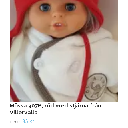
J
3
1
Mössa 307B, röd med stjärna från
Villervalla
35 kr
139 kr