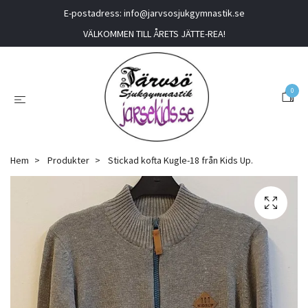
E-postadress:
info@jarvsosjukgymnastik.se
VÄLKOMMEN TILL ÅRETS JÄTTE-REA!
0
Hem
Produkter
Stickad kofta Kugle-18 från Kids Up.