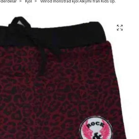
derdelar
Kjol
Vinröd mönstrad kjol Alkymi från Kids Up.