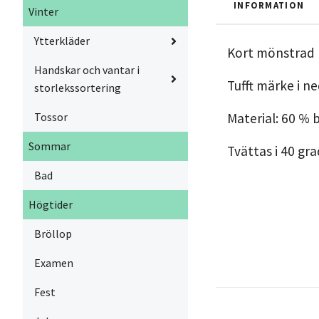
INFORMATION
Vinter
Ytterkläder
Kort mönstrad k
Handskar och vantar i
Tufft märke i n
storlekssortering
Material: 60 % 
Tossor
Sommar
Tvättas i 40 gr
Bad
Högtider
Bröllop
Examen
Fest