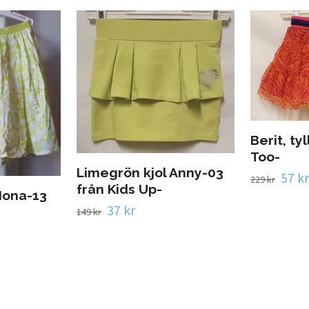
Berit, ty
Too-
Limegrön kjol Anny-03
57 kr
229 kr
från Kids Up-
Mona-13
37 kr
149 kr