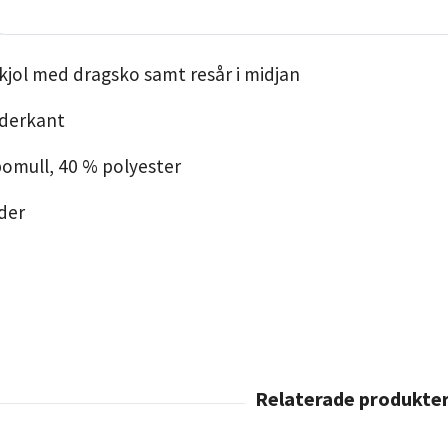
jol med dragsko samt resår i midjan
ederkant
bomull, 40 % polyester
ader