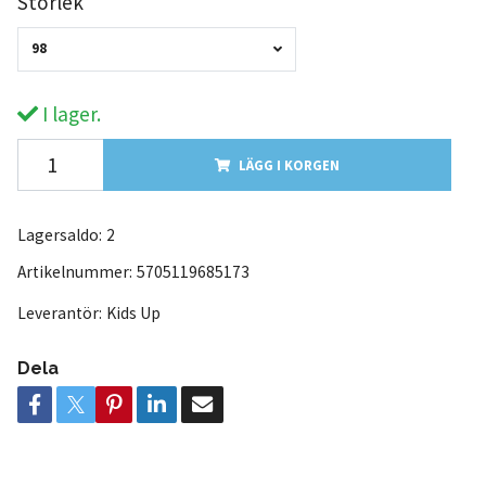
Storlek
98
I lager.
LÄGG I KORGEN
Lagersaldo:
2
Artikelnummer:
5705119685173
Leverantör:
Kids Up
Dela