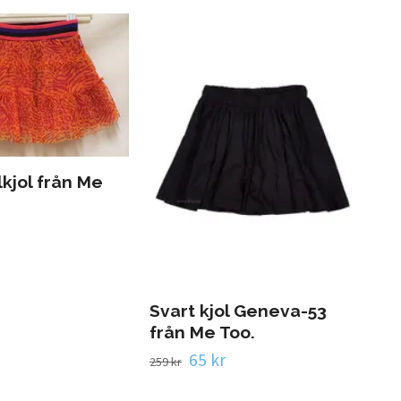
llkjol från Me
Nit
Ki
249 
Svart kjol Geneva-53
från Me Too.
65 kr
259 kr