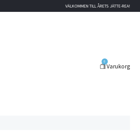
VÄLKOMMEN TILL ÅRETS JÄTTE-REA!
0
Varukorg