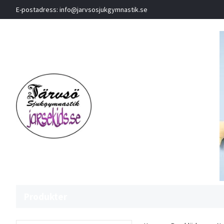
E-postadress:
info@jarvsosjukgymnastik.se
Produkter