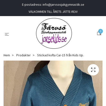
E-postadress:
info@jarvsosjukgymnastik.se
VÄLKOMMEN TILL ÅRETS JÄTTE-REA!
0
Hem
Produkter
Stickad kofta Car-15 från Kids Up.