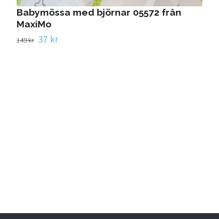
Babymössa med björnar 05572 från
MaxiMo
37 kr
149 kr
S
1