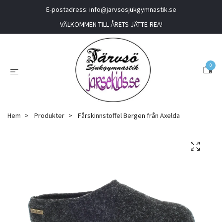
E-postadress:
info@jarvsosjukgymnastik.se
VÄLKOMMEN TILL ÅRETS JÄTTE-REA!
0
Hem
Produkter
Fårskinnstoffel Bergen från Axelda