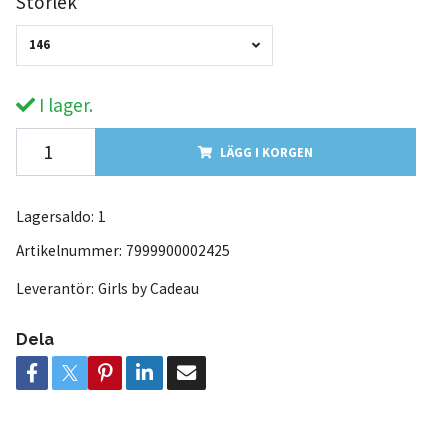
Storlek
146
I lager.
LÄGG I KORGEN
Lagersaldo:
1
Artikelnummer:
7999900002425
Leverantör:
Girls by Cadeau
Dela