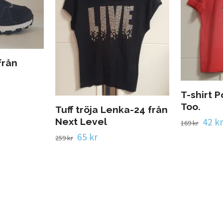
från
T-shirt 
Too.
Tuff tröja Lenka-24 från
42 kr
Next Level
169 kr
65 kr
259 kr