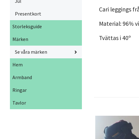
Jul
Cari leggings fr
Presentkort
Material: 96% v
Storleksguide
Tvättas i 40º
Märken
Se våra märken
Hem
Armband
Ringar
Tavlor