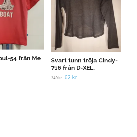
Poul-54 från Me
Svart tunn tröja Cindy-
716 från D-XEL.
62 kr
249 kr
Ko
Ho
Le
299 