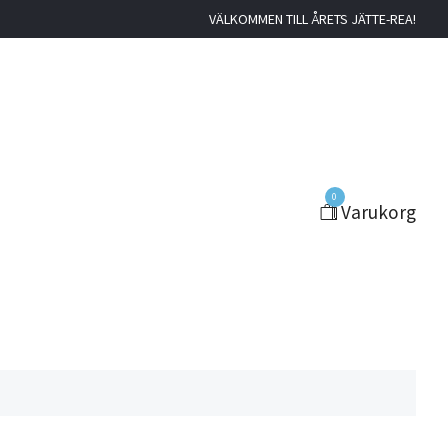
VÄLKOMMEN TILL ÅRETS JÄTTE-REA!
0
Varukorg