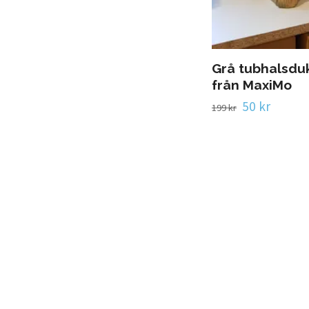
Grå tubhalsdu
från MaxiMo
50 kr
199 kr