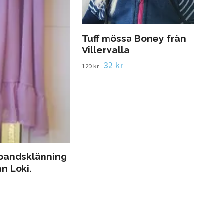
Tuff mössa Boney från
St
Villervalla
frå
32 kr
129 kr
299 
lbandsklänning
ån Loki.