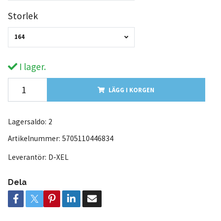
Storlek
164
I lager.
LÄGG I KORGEN
Lagersaldo:
2
Artikelnummer:
5705110446834
Leverantör:
D-XEL
Dela