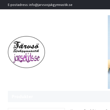
E-postadress:
info@jarvsosjukgymnastik.se
Produkter