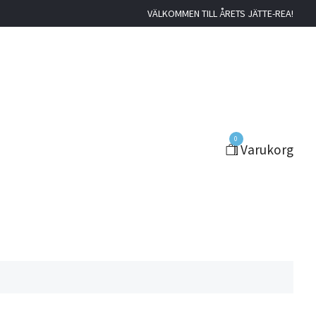
VÄLKOMMEN TILL ÅRETS JÄTTE-REA!
0
Varukorg