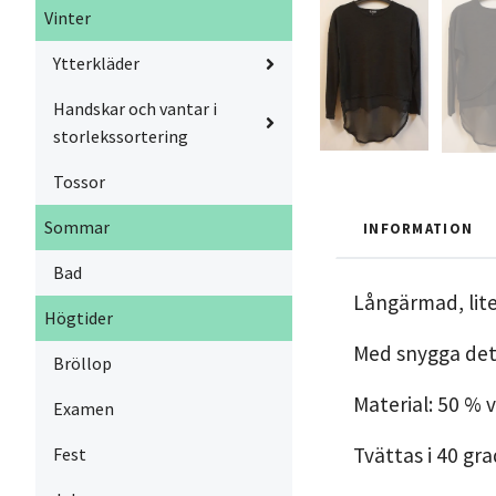
Vinter
Ytterkläder
Handskar och vantar i
storlekssortering
Tossor
Sommar
INFORMATION
Bad
Långärmad, lite
Högtider
Med snygga det
Bröllop
Material: 50 % 
Examen
Tvättas i 40 gr
Fest