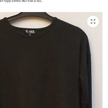
rt topp Emmo-963 från D-XEL.