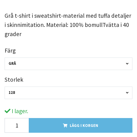
Grå t-shirt i sweatshirt-material med tuffa detaljer
i skinnimitation. Material: 100% bomullTvätta i 40
grader
Färg
GRÅ
Storlek
128
I lager.
LÄGG I KORGEN