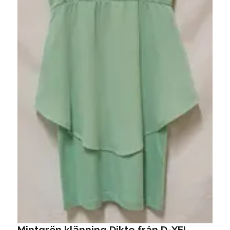
M
1
Mintgrön klänning Dikte från D-XEL.