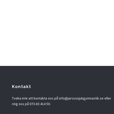
Kontakt
Tveka inte att kontakta oss på
info@jarvsosjukgymnastik.se
eller
ring oss på 073-83 414 50.