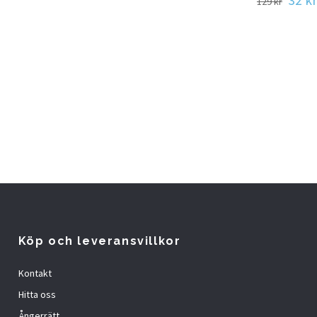
32 kr
129 kr
Köp och leveransvillkor
Kontakt
Hitta oss
Ångerrätt