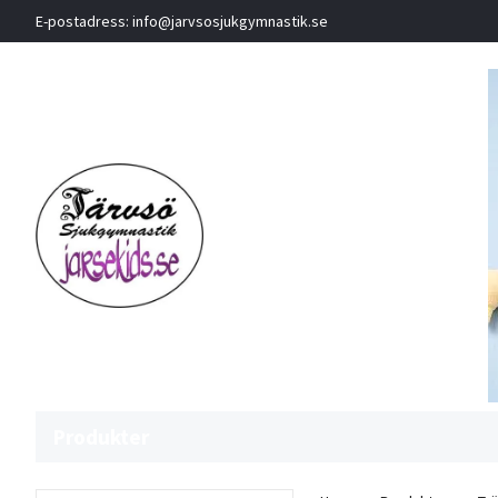
E-postadress:
info@jarvsosjukgymnastik.se
Produkter