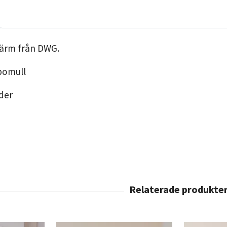
 ärm från DWG.
bomull
ader