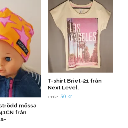
T-shirt Briet-21 från
Next Level.
50 kr
199 kr
eströdd mössa
41CN från
la-