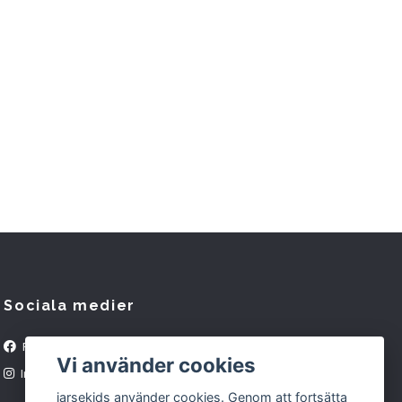
Gr
frå
449 
Sociala medier
Facebook
Vi använder cookies
Instagram
jarsekids använder cookies. Genom att fortsätta