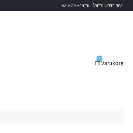
VÄLKOMMEN TILL ÅRETS JÄTTE-REA!
0
Varukorg