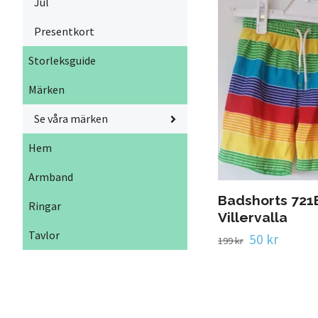
Jul
Presentkort
Storleksguide
Märken
Se våra märken
Hem
Armband
Badshorts 721
Ringar
Villervalla
Tavlor
50 kr
199 kr