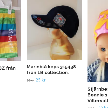
Marinblå keps 315438
BZ från
från LB collection.
25 kr
99 kr
Stjärnb
Beanie 1
Villerval