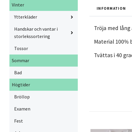
Vinter
INFORMATION
Ytterkläder
Tröja med lång
Handskar och vantar i
storlekssortering
Material 100% 
Tossor
Tvättas i 40 gr
Sommar
Bad
Högtider
Bröllop
Examen
Fest