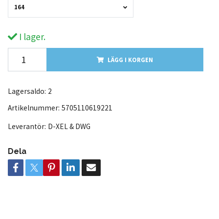
164
I lager.
LÄGG I KORGEN
Lagersaldo:
2
Artikelnummer:
5705110619221
Leverantör:
D-XEL & DWG
Dela