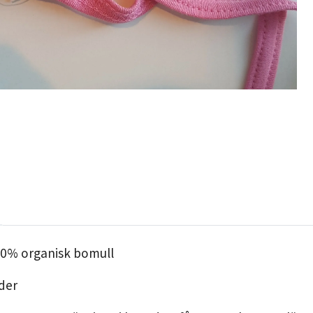
00% organisk bomull
ader