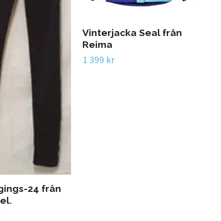
Vinterjacka Seal från
Sli
Reima
fr
1 399 kr
899 
gings-24 från
el.