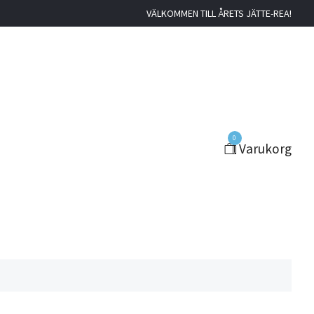
VÄLKOMMEN TILL ÅRETS JÄTTE-REA!
0
Varukorg