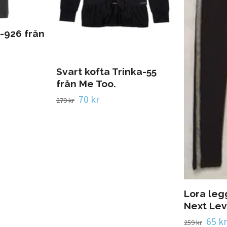
y-926 från
Svart kofta Trinka-55
från Me Too.
70 kr
279 kr
Lora leg
Next Lev
65 kr
259 kr