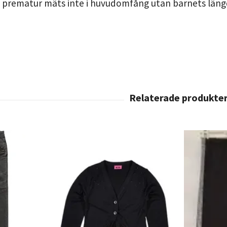
l prematur mäts inte i huvudomfång utan barnets längd