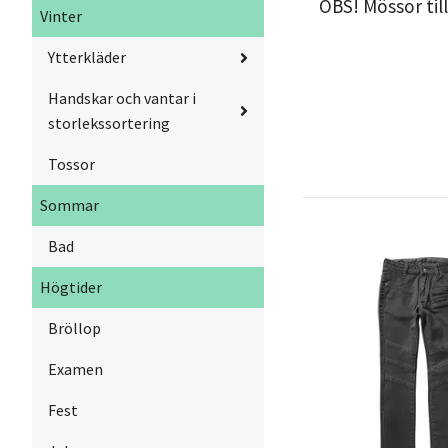
OBS! Mössor til
Vinter
Ytterkläder
Handskar och vantar i
storlekssortering
Tossor
Sommar
Bad
Högtider
Bröllop
Examen
Fest