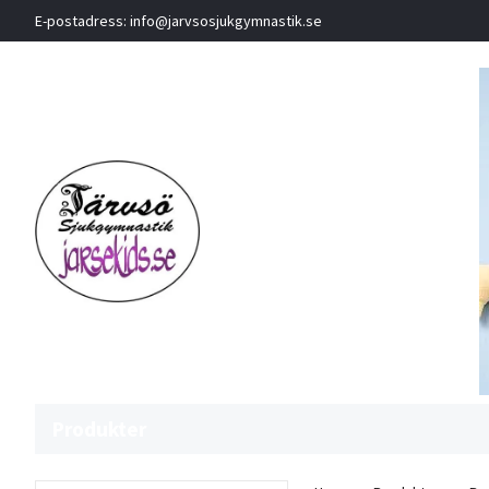
E-postadress:
info@jarvsosjukgymnastik.se
Produkter