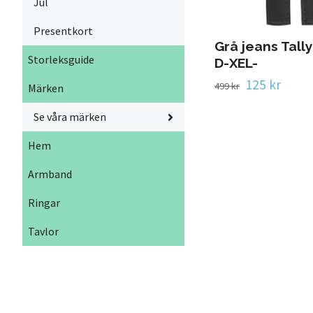
Jul
Presentkort
Grå jeans Tall
Storleksguide
D-XEL-
125 kr
499 kr
Märken
Se våra märken
Hem
Armband
Ringar
Tavlor