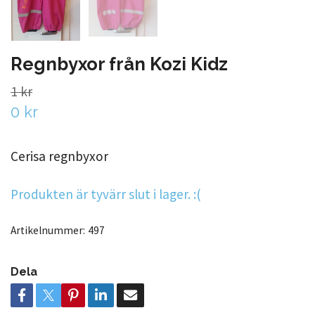
Regnbyxor från Kozi Kidz
1 kr
0 kr
Cerisa regnbyxor
Produkten är tyvärr slut i lager. :(
Artikelnummer:
497
Dela