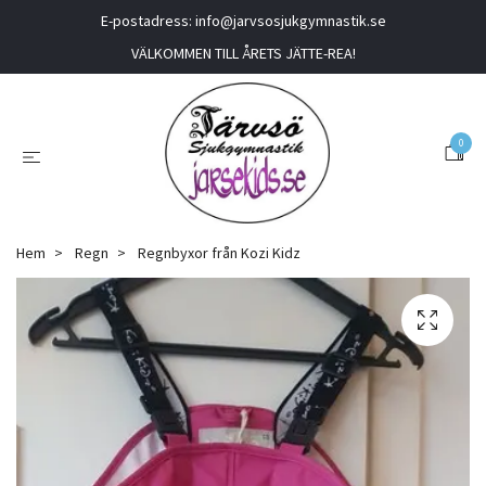
E-postadress:
info@jarvsosjukgymnastik.se
VÄLKOMMEN TILL ÅRETS JÄTTE-REA!
0
Hem
Regn
Regnbyxor från Kozi Kidz