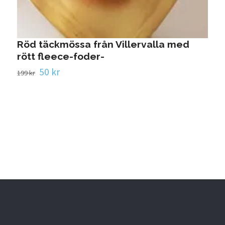
Röd täckmössa från Villervalla med
rött fleece-foder-
50 kr
199 kr
B
U
3