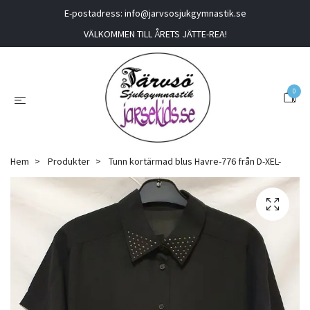
E-postadress:
info@jarvsosjukgymnastik.se
VÄLKOMMEN TILL ÅRETS JÄTTE-REA!
0
Hem
Produkter
Tunn kortärmad blus Havre-776 från D-XEL-