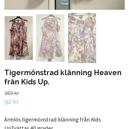
Tigermönstrad klänning Heaven
från Kids Up.
369 kr
92 kr
Ärmlös tigermönstrad klänning från Kids
UpTvättas 40 grader