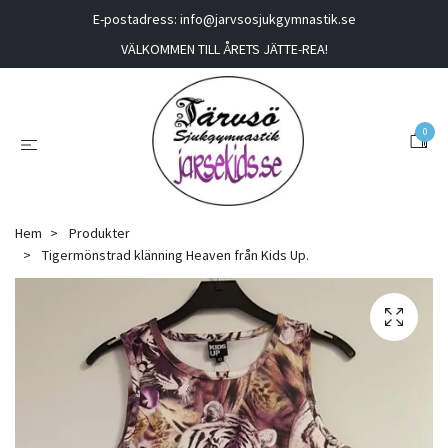
E-postadress:
info@jarvsosjukgymnastik.se
VÄLKOMMEN TILL ÅRETS JÄTTE-REA!
0
Hem
Produkter
Tigermönstrad klänning Heaven från Kids Up.