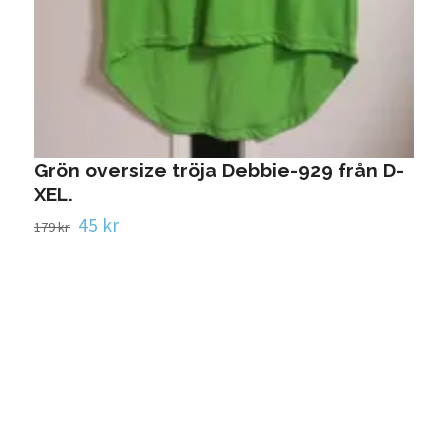
T
1
Grön oversize tröja Debbie-929 från D-
XEL.
45 kr
179 kr