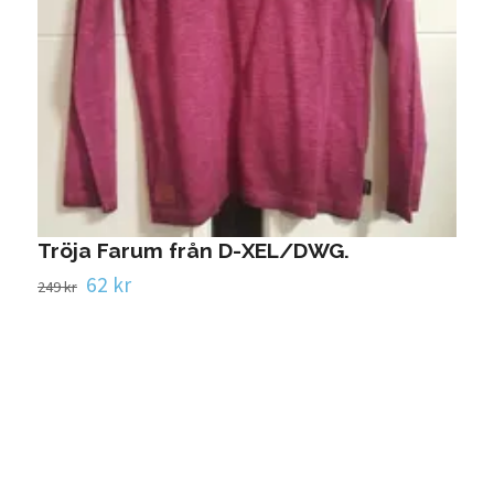
Tröja Farum från D-XEL/DWG.
62 kr
249 kr
S
2