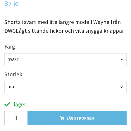
87 kr
Shorts i svart med lite längre modell Wayne från
DWGLågt sittande fickor och vita snygga knappar
Färg
SVART
Storlek
164
I lager.
LÄGG I KORGEN