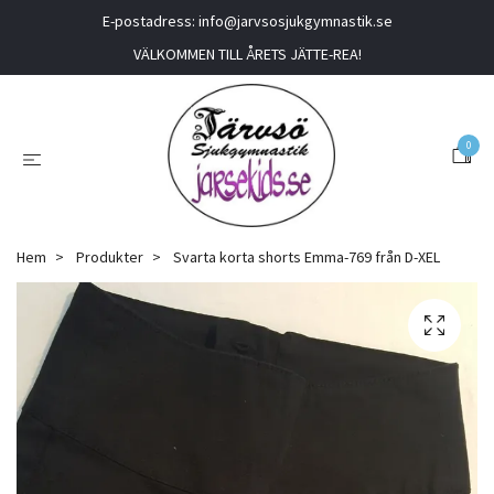
E-postadress:
info@jarvsosjukgymnastik.se
VÄLKOMMEN TILL ÅRETS JÄTTE-REA!
0
Hem
Produkter
Svarta korta shorts Emma-769 från D-XEL