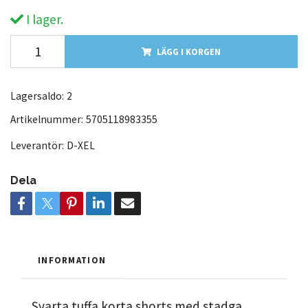
I lager.
LÄGG I KORGEN
Lagersaldo:
2
Artikelnummer:
5705118983355
Leverantör:
D-XEL
Dela
INFORMATION
Svarta tuffa korta shorts med stadga