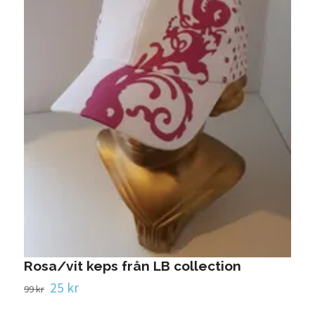
T
3
Rosa/vit keps från LB collection
25 kr
99 kr