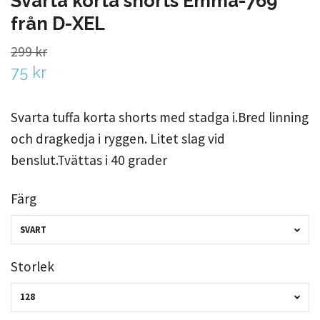
Svarta korta shorts Emma-769
från D-XEL
299 kr
75 kr
Svarta tuffa korta shorts med stadga i.Bred linning
och dragkedja i ryggen. Litet slag vid
benslut.Tvättas i 40 grader
Färg
SVART
Storlek
128