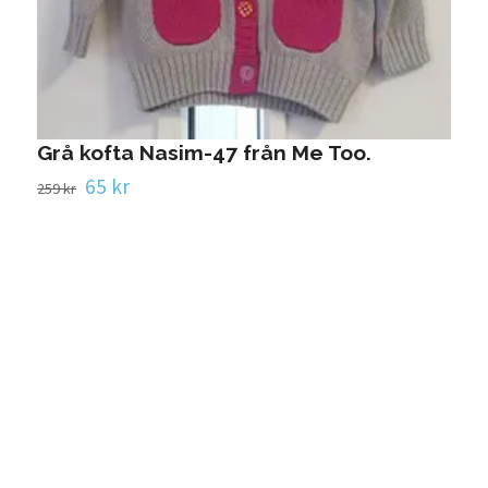
Grå kofta Nasim-47 från Me Too.
S
65 kr
259 kr
3