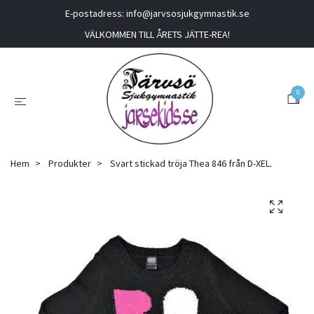
E-postadress:
info@jarvsosjukgymnastik.se
VÄLKOMMEN TILL ÅRETS JÄTTE-REA!
0
Hem
Produkter
Svart stickad tröja Thea 846 från D-XEL.