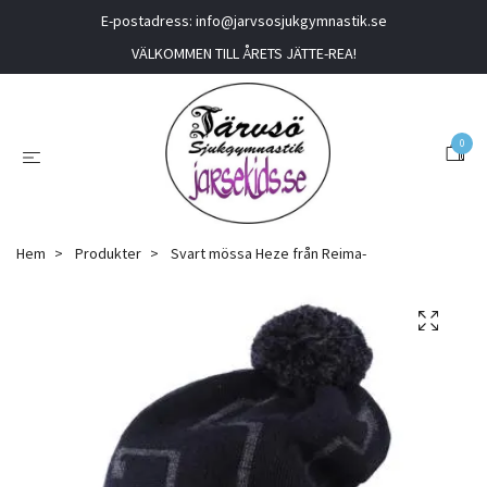
E-postadress:
info@jarvsosjukgymnastik.se
VÄLKOMMEN TILL ÅRETS JÄTTE-REA!
0
Hem
Produkter
Svart mössa Heze från Reima-