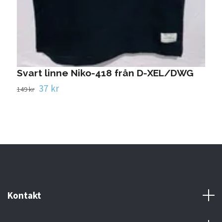
T
1
Svart linne Niko-418 från D-XEL/DWG
37 kr
149 kr
Kontakt