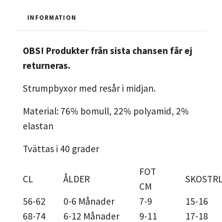
INFORMATION
OBS! Produkter från sista chansen får ej
returneras.
Strumpbyxor med resår i midjan.
Material: 76
% bomull, 22% polyamid, 2%
elastan
Tvättas i 40 grader
FOT
CL
ÅLDER
SKOSTRL
CM
56-62
0-6 Månader
7-9
15-16
68-74
6-12 Månader
9-11
17-18