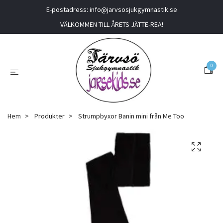
E-postadress:
info@jarvsosjukgymnastik.se
VÄLKOMMEN TILL ÅRETS JÄTTE-REA!
0
Hem
Produkter
Strumpbyxor Banin mini från Me Too