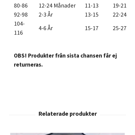
80-86
12-24 Månader
11-13
19-21
92-98
2-3 År
13-15
22-24
104-
4-6 År
15-17
25-27
116
OBS! Produkter från sista chansen får ej
returneras.