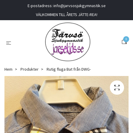
E-postadress:
info@jarvsosjukgymnastik.se
VÄLKOMMEN TILL ÅRETS JÄTTE-REA!
0
Hem
Produkter
Rutig fluga Bat från DWG-