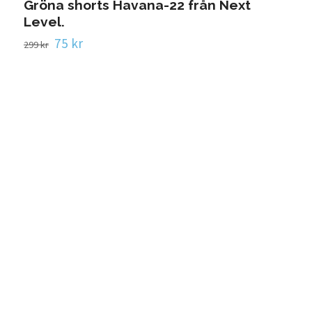
Gröna shorts Havana-22 från Next
Level.
75 kr
299 kr
K
1