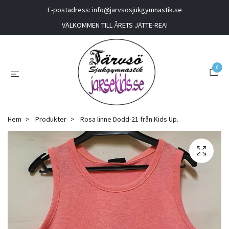
E-postadress:
info@jarvsosjukgymnastik.se
VÄLKOMMEN TILL ÅRETS JÄTTE-REA!
0
Hem
Produkter
Rosa linne Dodd-21 från Kids Up.