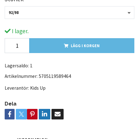
92/98
I lager.
LÄGG I KORGEN
Lagersaldo:
1
Artikelnummer:
5705119589464
Leverantör:
Kids Up
Dela