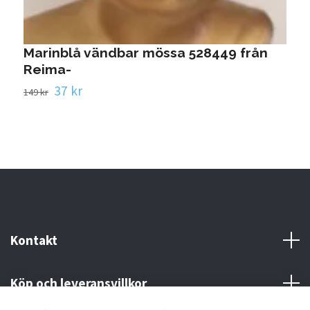
Marinblå vändbar mössa 528449 från
Reima-
37 kr
149 kr
Kontakt
Köp och leveransvillkor