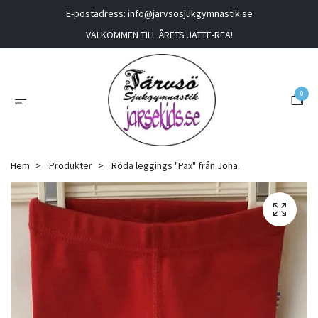
E-postadress:
info@jarvsosjukgymnastik.se
VÄLKOMMEN TILL ÅRETS JÄTTE-REA!
0
Hem
Produkter
Röda leggings "Pax" från Joha.