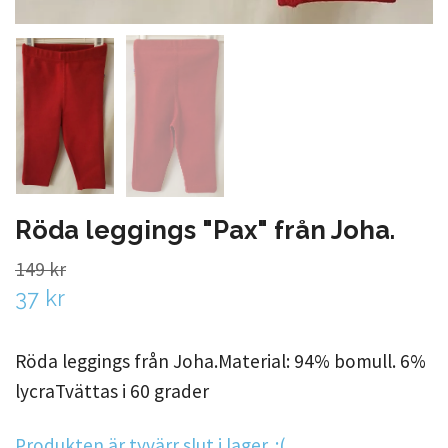
Röda leggings "Pax" från Joha.
149 kr
37 kr
Röda leggings från Joha.Material: 94% bomull. 6%
lycraTvättas i 60 grader
Produkten är tyvärr slut i lager. :(