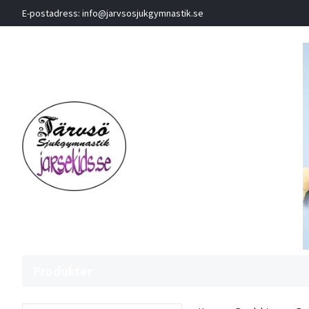
E-postadress:
info@jarvsosjukgymnastik.se
Produkter