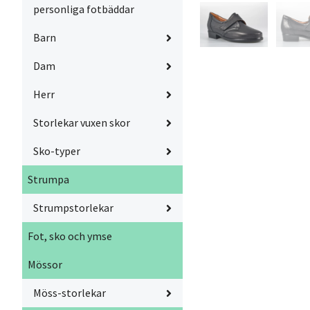
personliga fotbäddar
Barn
Dam
Herr
Storlekar vuxen skor
Sko-typer
Strumpa
Strumpstorlekar
Fot, sko och ymse
Mössor
Möss-storlekar