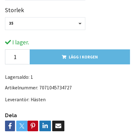
Storlek
35
I lager.
LÄGG I KORGEN
Lagersaldo:
1
Artikelnummer:
7071045734727
Leverantör:
Hästen
Dela