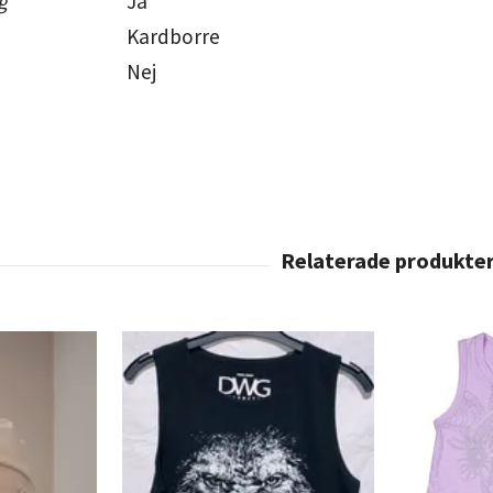
g
Ja
Kardborre
Nej