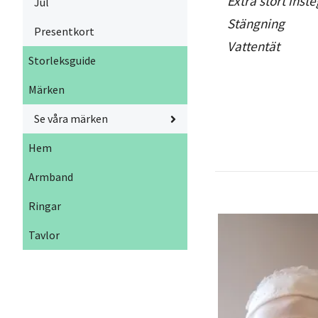
Extra stort inste
Jul
Stängning
Presentkort
Vattentät
Storleksguide
Märken
Se våra märken
Hem
Armband
Ringar
Tavlor