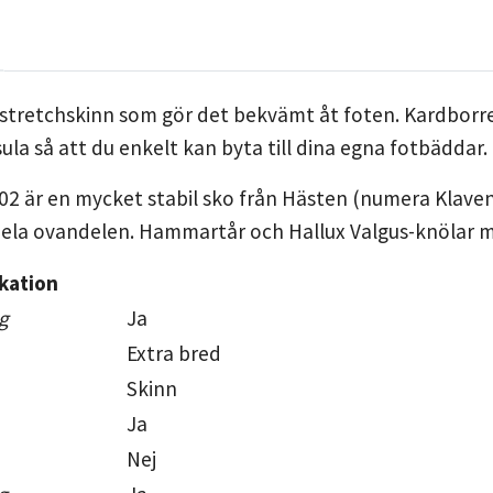
tretchskinn som gör det bekvämt åt foten. Kardborreö
ula så att du enkelt kan byta till dina egna fotbäddar.
02 är en mycket stabil sko från Hästen (numera Klave
hela ovandelen. Hammartår och Hallux Valgus-knölar må
kation
g
Ja
Extra bred
Skinn
Ja
Nej