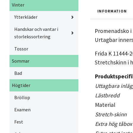
Vinter
INFORMATION
Ytterkläder
Handskar och vantar i
Promenadsko i s
storlekssortering
Urtagbar inners
Tossor
Frida K 11444-2
Sommar
Stretchskinn i 
Bad
Produktspecifi
Uttagbara inläg
Högtider
Lästbredd
Bröllop
Material
Examen
Stretch-skinn
Fest
Extra hög tåbox