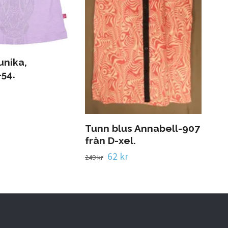
unika,
Sva
54.
716
249 
Tunn blus Annabell-907
från D-xel.
62 kr
249 kr