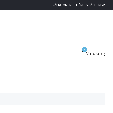
VÄLKOMMEN TILL ÅRETS JÄTTE-REA!
0
Varukorg