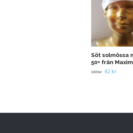
Söt solmössa
50+ från Maxim
42 kr
169 kr