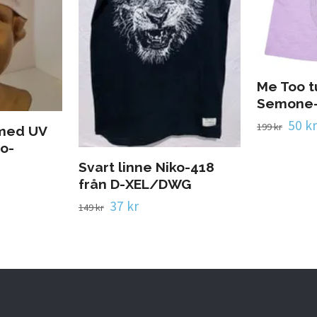
Me Too t
Semone-
50 kr
199 kr
 med UV
o-
Svart linne Niko-418
från D-XEL/DWG
37 kr
149 kr