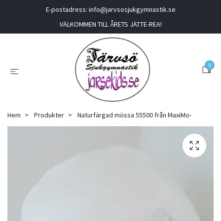
E-postadress:
info@jarvsosjukgymnastik.se
VÄLKOMMEN TILL ÅRETS JÄTTE-REA!
0
Hem
Produkter
Naturfärgad mössa 55500 från MaxiMo-