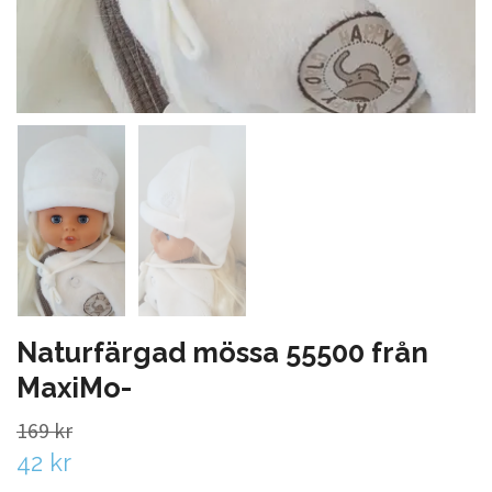
Naturfärgad mössa 55500 från
MaxiMo-
169 kr
42 kr