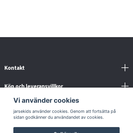
3
Kontakt
Köp och leveransvillkor
Vi använder cookies
Sociala medier
jarsekids använder cookies. Genom att fortsätta på
sidan godkänner du användandet av cookies.