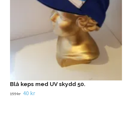
Blå keps med UV skydd 50.
40 kr
159 kr
H
M