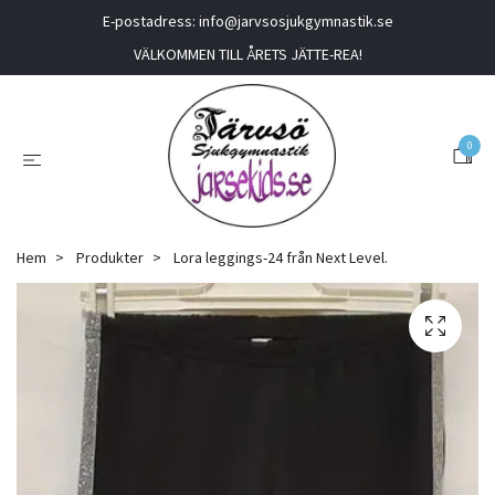
E-postadress:
info@jarvsosjukgymnastik.se
VÄLKOMMEN TILL ÅRETS JÄTTE-REA!
0
Hem
Produkter
Lora leggings-24 från Next Level.