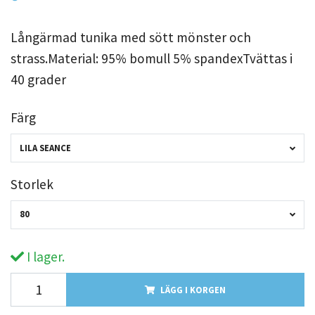
Långärmad tunika med sött mönster och
strass.Material: 95% bomull 5% spandexTvättas i
40 grader
Färg
LILA SEANCE
Storlek
80
I lager.
LÄGG I KORGEN