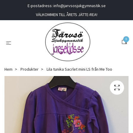
E-postadress:
info@jarvsosjukgymnastik.se
VÄLKOMMEN TILL ÅRETS JÄTTE-REA!
0
Hem
Produkter
Lila tunika Sacrlet mini LS från Me Too