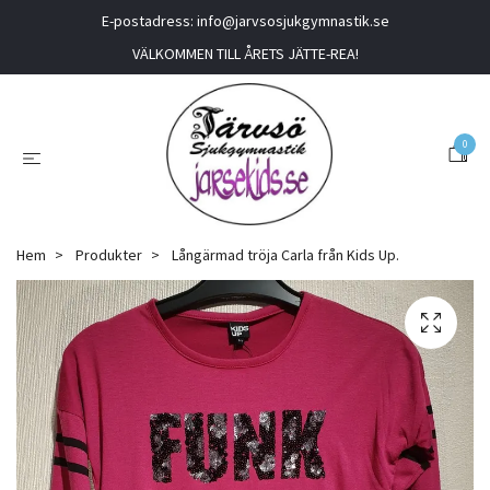
E-postadress:
info@jarvsosjukgymnastik.se
VÄLKOMMEN TILL ÅRETS JÄTTE-REA!
0
Hem
Produkter
Långärmad tröja Carla från Kids Up.