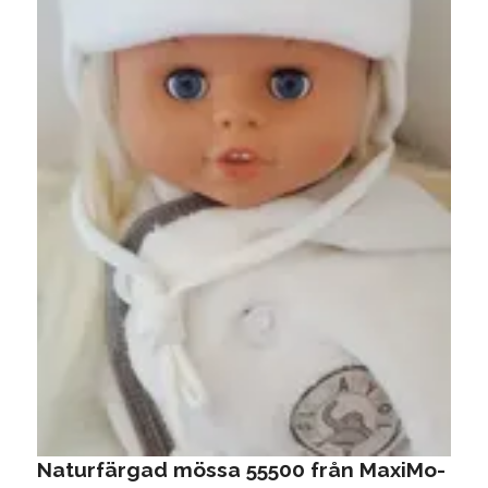
M
1
Naturfärgad mössa 55500 från MaxiMo-