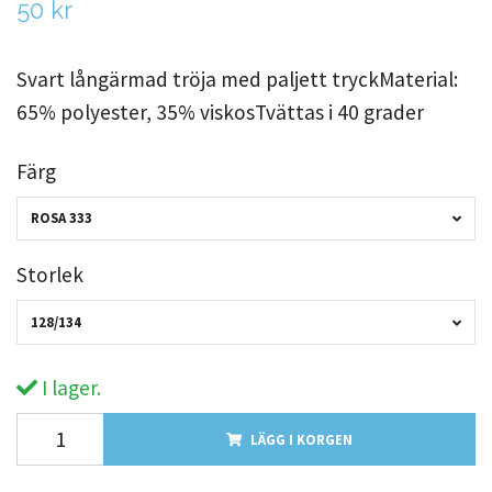
50 kr
Svart långärmad tröja med paljett tryckMaterial:
65% polyester, 35% viskosTvättas i 40 grader
Färg
ROSA 333
Storlek
128/134
I lager.
LÄGG I KORGEN